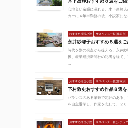
木下昌輝おすすめ８選をご紹
心地良い余韻に浸れる、木下昌輝氏
カーに４年半勤務の後、小説家になる
おすすめ推理小説
サスペンス一覧(作家別)
永井紗耶子おすすめ８選をご
時代を別の視点から捉える、永井紗
後、産業経済新聞社の記者を経て、
...
おすすめ推理小説
サスペンス一覧(作家別)
下村敦史おすすめ作品８選を
バランスのある筆致で定評のある、
を自主退学し、作家を志して、２００
おすすめ推理小説
サスペンス一覧(シチュエ