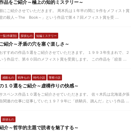
作品をご紹介～極上の知的ミステリー～
順にご紹介させていただきます。 周木氏は１年半の間に９作をメフィスト賞
殺人～The Book～」という作品で第４７回メフィスト賞を受 ...
一覧(作家別)
探偵もの
短編ミステリー
ご紹介～矛盾の穴を塞ぐ楽しさ～
おすすめの作品５選をご紹介させていただきます。 １９９３年生まれで、２
う作品で、第６０回のメフィスト賞を受賞します。 この作品を「絞首 ...
感動もの
戦争もの
時代小説
警察小説
の１０選をご紹介～虚構作りの快感～
サスペンス作品１０選をご紹介させていただきます。 佐々木氏は北海道夕張
関連の仕事に従事していた１９７９年に「鉄騎兵、跳んだ」という作品 ...
探偵もの
紹介～哲学的主題で読者を魅了する～