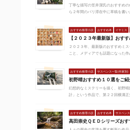
丁寧な描写の笠井潔氏のおすすめの
ら２年間のパリ滞在中に草稿を書いた
おすすめ推理小説
おすすめ本
イヤミス
【２０２３年最新版】おすす
２０２３年、最新版のおすすめミス
こと、メディアでも話題になった作品
おすすめ推理小説
サスペンス一覧(作家別)
初野晴おすすめ１０選をご紹
幻想的なミステリーを描く、初野晴
計」という作品で、第２２回横溝正史
おすすめ推理小説
おすすめ本
サスペンス
高田崇史ＱＥＤシリーズおす
人々の歴史の常識を覆す斬新な作品