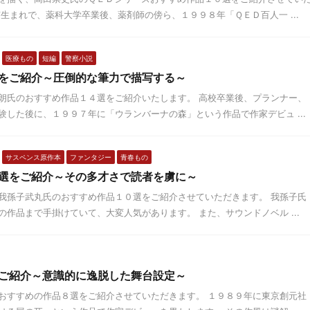
生まれで、薬科大学卒業後、薬剤師の傍ら、１９９８年「ＱＥＤ百人一 ...
医療もの
短編
警察小説
をご紹介～圧倒的な筆力で描写する～
朗氏のおすすめ作品１４選をご紹介いたします。 高校卒業後、プランナー、
した後に、１９９７年に「ウランバーナの森」という作品で作家デビュ ...
サスペンス原作本
ファンタジー
青春もの
選をご紹介～その多才さで読者を虜に～
我孫子武丸氏のおすすめ作品１０選をご紹介させていただきます。 我孫子氏
作品まで手掛けていて、大変人気があります。 また、サウンドノベル ...
ご紹介～意識的に逸脱した舞台設定～
おすすめの作品８選をご紹介させていただきます。 １９８９年に東京創元社