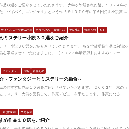
作品８選をご紹介させていただきます。 大学を除籍された後、１９７４年か
「バイバイ、エンジェル」という作品で１９７９年に第６回角川小説賞 ...
サスペンス一覧(作家別)
ホラー小説
時代小説
警察小説
青春もの
ＳＦ
めミステリー小説３０選をご紹介
テリー小説３０選をご紹介させていただきます。 各文学賞受賞作品は勿論の
を厳選させていただきました。 【２０２３年最新版】おすすめミステ ...
ファンタジー
短編
青春もの
介～ファンタジーとミステリーの融合～
氏のおすすめ作品１０選をご紹介させていただきます。 ２００２年「水の時
ミステリー大賞を受賞して、作家デビューを果たします。 作家になる ...
一覧(作家別)
歴史もの
すめ作品１０選をご紹介
を描く、高田崇史氏のＱＥＤシリーズおすすめ作品１０選をご紹介させてい