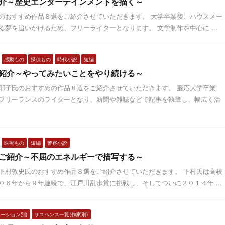
介～歴史エンターテインメントを描く～
のおすすめ作品８選をご紹介させていただきます。 大学卒業後、ハウスメー
夢を追いかけるため、フリーライターとなります。 文学制作を中心に ...
感動もの
探偵もの
時代小説
短編
紹介～やってみたいことをやり続ける～
耶子氏のおすすめの作品８選をご紹介させていただきます。 慶応大学卒業
フリーランスのライターとなり、新聞や雑誌などで記事を執筆し、幅広く活
医療もの
短編
警察小説
ご紹介～不屈のエネルギーで描写する～
下村敦史氏のおすすめ作品８選をご紹介させていただきます。 下村氏は高校
６年から９年連続で、江戸川乱歩賞に挑戦し、そしてついに２０１４年 ...
ーション別)
サスペンス一覧(作家別)