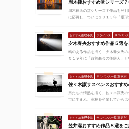
周木律おすすめ堂シリーズ７
周木律氏の堂シリーズ７作品を発刊
に応募し、ついに２０１３年「眼球堂の
おすすめ推理小説
クライシス
サスペンス
夕木春央おすすめ作品５選を
幅のある作品を描く、夕木春央氏の
０１９年に「絞首商会の後継人」とい
おすすめ推理小説
サスペンス一覧(作家別)
佐々木譲サスペンスおすすめ
男たちの情熱を描く、佐々木譲氏の
市に生まれ、高校を卒業してから広告
おすすめ推理小説
サスペンス一覧(作家別)
笠井潔おすすめ作品８選をご