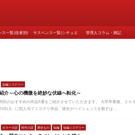
ンス一覧(役者別)
サスペンス一覧(シチュエ
管理人コラム・雑記
ーション別)
短編ミステリー
紹介～心の機微を絶妙な伏線へ転化～
郎氏のおすすめの作品5選をご紹介させていただきます。 大学卒業後、２０
VELS」に犯人当てミステリ作品「彼女がペイシェンスを殺すは ...
ホラー小説
時代小説
歴史もの
短編
短編ミステリー