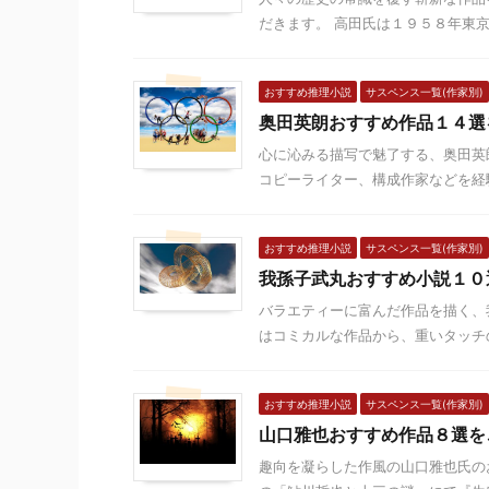
だきます。 高田氏は１９５８年東京
おすすめ推理小説
サスペンス一覧(作家別)
奥田英朗おすすめ作品１４選
心に沁みる描写で魅了する、奥田英
コピーライター、構成作家などを経験
おすすめ推理小説
サスペンス一覧(作家別)
我孫子武丸おすすめ小説１０
バラエティーに富んだ作品を描く、
はコミカルな作品から、重いタッチの
おすすめ推理小説
サスペンス一覧(作家別)
山口雅也おすすめ作品８選を
趣向を凝らした作風の山口雅也氏の