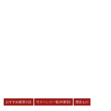
おすすめ推理小説
サスペンス一覧(作家別)
歴史もの