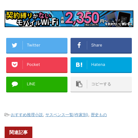
Twitter
Share
Pocket
Hatena
LINE
コピーする
-
おすすめ推理小説
,
サスペンス一覧(作家別)
,
歴史もの
関連記事