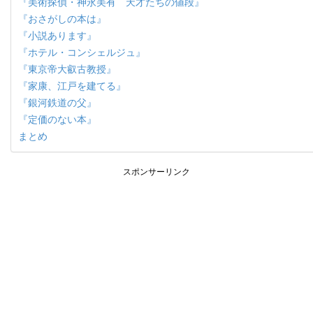
『美術探偵・神永美有 天才たちの値段』
『おさがしの本は』
『小説あります』
『ホテル・コンシェルジュ』
『東京帝大叡古教授』
『家康、江戸を建てる』
『銀河鉄道の父』
『定価のない本』
まとめ
スポンサーリンク