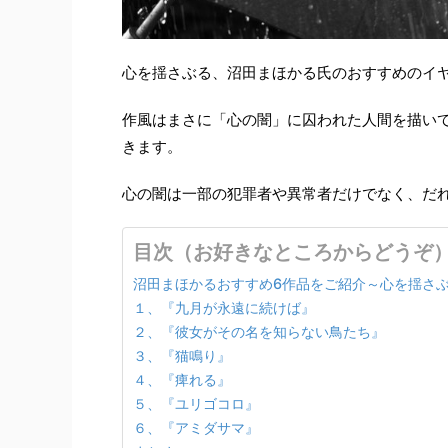
心を揺さぶる、沼田まほかる氏のおすすめのイ
作風はまさに「心の闇」に囚われた人間を描い
きます。
心の闇は一部の犯罪者や異常者だけでなく、だ
目次（お好きなところからどうぞ
沼田まほかるおすすめ6作品をご紹介～心を揺さ
１、『九月が永遠に続けば』
２、『彼女がその名を知らない鳥たち』
３、『猫鳴り』
４、『痺れる』
５、『ユリゴコロ』
６、『アミダサマ』