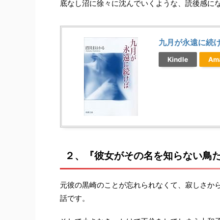
底なし沼に徐々に沈んでいくような、読後感に
九月が永遠に続
Kindle
Am
２、『彼女がその名を知らない鳥
元彼の黒崎のことが忘れられなくて、寂しさか
話です。