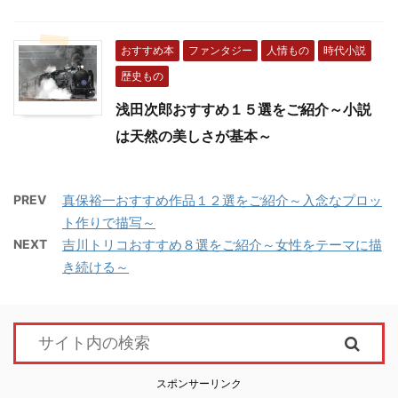
おすすめ本
ファンタジー
人情もの
時代小説
歴史もの
浅田次郎おすすめ１５選をご紹介～小説
は天然の美しさが基本～
PREV
真保裕一おすすめ作品１２選をご紹介～入念なプロッ
ト作りで描写～
NEXT
吉川トリコおすすめ８選をご紹介～女性をテーマに描
き続ける～
スポンサーリンク