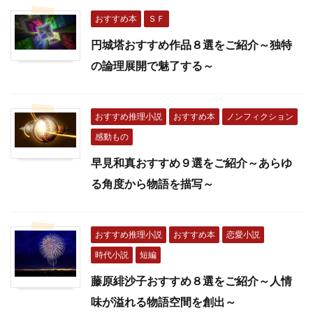
おすすめ本
ＳＦ
円城塔おすすめ作品８選をご紹介～独特
の論理展開で魅了する～
おすすめ推理小説
おすすめ本
ノンフィクション
感動もの
早見和真おすすめ９選をご紹介～あらゆ
る角度から物語を描写～
おすすめ推理小説
おすすめ本
恋愛小説
時代小説
短編
藤原緋沙子おすすめ８選をご紹介～人情
味が溢れる物語空間を創出～