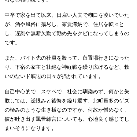
中卒で家を出て以来、日雇い人夫で糊口を凌いでいた
が、酒や風俗に蕩尽し、家賃滞納で、住居を転々と
し、遅刻や無断欠勤で勤め先をクビになってしまうの
です。
また、バイト先の社員を殴って、留置場行きになった
り、下宿の家主と壮絶な神経戦を繰り広げるなど、救
いのないド底辺の日々が描かれています。
自己中心的で、スケベで、社会に馴染めず、何かと失
敗しては、逆恨みと後悔を繰り返す、北町貫多のゲズ
の極みのような生き様なのですが、何故か憎めなく、
彼が吐き出す罵詈雑言についても、心地良く感じてし
まいそうになります。