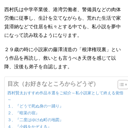
西村氏は中学卒業後、港湾労働者、警備員などの肉体
労働に従事し、生計を立てながらも、荒れた生活で家
賃滞納などで住居を転々とする中でも、私小説を夢中
になって読み耽るようになります。
２９歳の時に小説家の藤澤淸造の「根津権現裏」とい
う作品を再読し、救いとも言うべき天啓を感じて以
降、没後も弟子を自認します。
目次（お好きなところからどうぞ）
西村賢太おすすめ作品８選をご紹介～私小説家として終える覚悟
～
１、『どうで死ぬ身の一踊り』
２、『暗渠の宿』
３、『二度はゆけぬ町の地図』
４、『小銭をかぞえる』