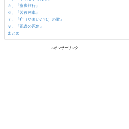
５、『瘡瘢旅行』
６、『苦役列車』
７、『疒（やまいだれ）の歌』
８、『瓦礫の死角』
まとめ
スポンサーリンク