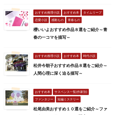
おすすめ推理小説
おすすめ本
タイムリープ
恋愛小説
感動もの
青春もの
櫻いいよおすすめ作品８選をご紹介～青
春の一コマを描写～
おすすめ推理小説
おすすめ本
時代小説
松井今朝子おすすめ作品８選をご紹介～
人間心理に深く迫る描写～
おすすめ本
サスペンス一覧(作家別)
ファンタジー
短編ミステリー
松尾由美おすすめ１０選をご紹介～ファ