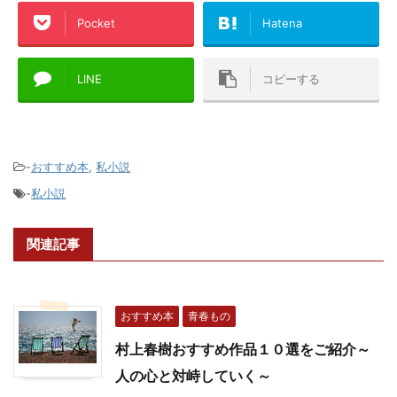
Pocket
Hatena
LINE
コピーする
-
おすすめ本
,
私小説
-
私小説
関連記事
おすすめ本
青春もの
村上春樹おすすめ作品１０選をご紹介～
人の心と対峙していく～