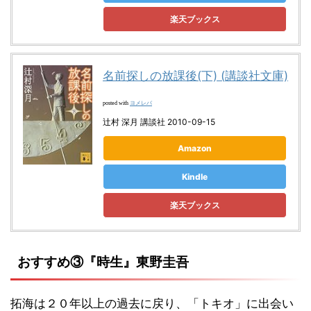
楽天ブックス
名前探しの放課後(下) (講談社文庫)
ヨメレバ
posted with
辻村 深月 講談社 2010-09-15
Amazon
Kindle
楽天ブックス
おすすめ③『時生』東野圭吾
拓海は２０年以上の過去に戻り、「トキオ」に出会い