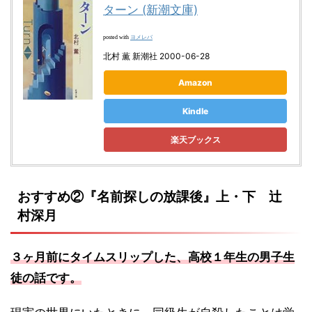
ターン (新潮文庫)
ヨメレバ
posted with
北村 薫 新潮社 2000-06-28
Amazon
Kindle
楽天ブックス
おすすめ②『名前探しの放課後』上・下 辻
村深月
３ヶ月前にタイムスリップした、高校１年生の男子生
徒の話です。