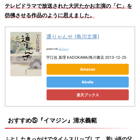
テレビドラマで放送された大沢たかお主演の「仁」を
彷彿させる作品のように思えました。
通りゃんせ (角川文庫)
ヨメレバ
posted with
宇江佐 真理 KADOKAWA/角川書店 2013-12-25
Amazon
Kindle
楽天ブックス
おすすめ⑤『イマジン』清水義範
ふとしたきっかけで
タイムスリップして、若い頃の父