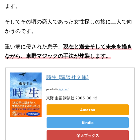
ます。
そしてその頃の恋人であった女性探しの旅に二人で向
かうのです。
重い病に侵された息子、
現在と過去そして未来を描き
ながら、東野マジックの手法が炸裂します。
時生 (講談社文庫)
ヨメレバ
posted with
東野 圭吾 講談社 2005-08-12
Amazon
Kindle
楽天ブックス